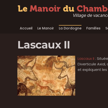
Accéder au contenu principal
Accueil
Le Manoir
La Dordogne
Familles
S
Lascaux II
Lascaux II
: Située
Diverticule Axial
et expliquent les