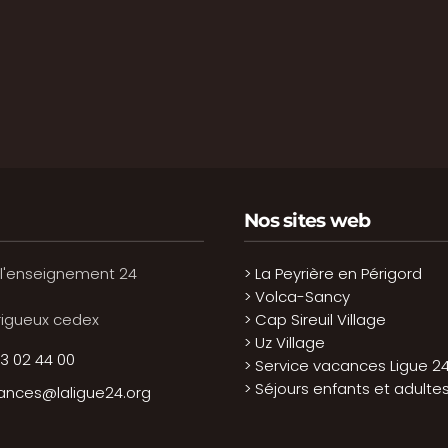
Nos sites web
 l'enseignement 24
> La Peyrière en Périgord
> Volca-Sancy
rigueux cedex
> Cap Sireuil Village
> Uz Village
3 02 44 00
> Service vacances Ligue 2
> Séjours enfants et adulte
ances@laligue24.org