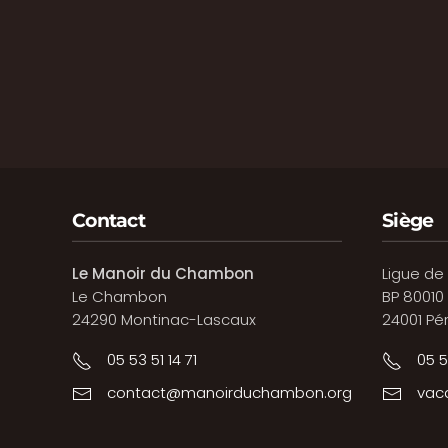
Contact
Siège
Le Manoir du Chambon
Ligue de
Le Chambon
BP 80010
24290 Montinac-Lascaux
24001 Pé
05 53 51 14 71
05 5
contact@manoirduchambon.org
vac