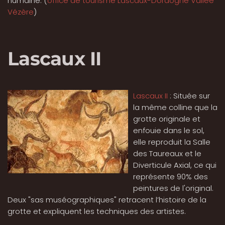
humaine. (
office de tourisme Lascaux-Dordogne Vallée
Vézère
)
miers
ceaux
Lascaux II
naissance
olution
Lascaux II
: Située sur
aine
la même colline que la
grotte originale et
enfouie dans le sol,
elle reproduit la Salle
des Taureaux et le
Diverticule Axial, ce qui
représente 90% des
peintures de l'original.
Deux "sas muséographiques" retracent l’histoire de la
grotte et expliquent les techniques des artistes.