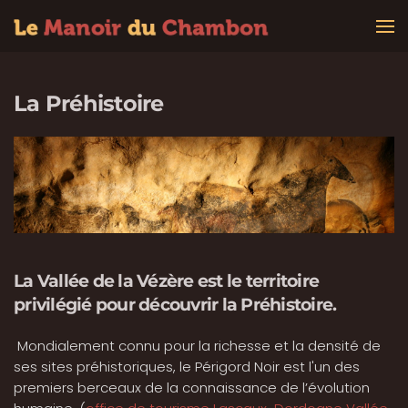
Accéder au contenu principal
dialement
nu
La Préhistoire
r
esse
sité
La Vallée de la Vézère est le territoire
s
privilégié pour découvrir la Préhistoire.
istoriques,
Mondialement connu pour la richesse et la densité de
igord
ses sites préhistoriques, le Périgord Noir est l'un des
r
premiers berceaux de la connaissance de l’évolution